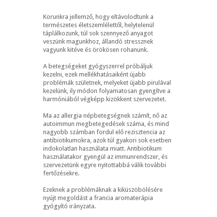
Korunkra jellemző, hogy eltávolodtunk a
természetes életszemlélettől, helytelenül
táplálkozunk, túl sok szennyező anyagot
veszünk magunkhoz, állandó stressznek
vagyunk kitéve és örökösen rohanunk.
A betegségeket gyógyszerrel próbáljuk
kezelni, ezek mellékhatásaiként újabb
problémák születnek, melyeket újabb pirulával
kezelünk, ily módon folyamatosan gyengítve a
harmóniából végképp kizökkent szervezetet.
Ma az allergia népbetegségnek számít, nő az
autoimmun megbetegedések száma, és mind
nagyobb számban fordul elő rezisztencia az
antibiotikumokra, azok túl gyakori sok esetben
indokolatlan használata miatt. Antibiotikum
használatakor gyengül az immunrendszer, és
szervezetünk egyre nyitottabbá válik további
fertőzésekre.
Ezeknek a problémáknak a kiküszöbölésére
nyújt megoldást a francia aromaterápia
gyógyító irányzata.