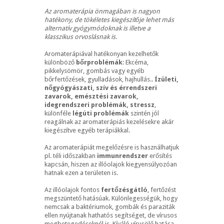
Az aromaterápia önmagában is nagyon
hatékony, de tökéletes kiegészítője lehet más
alternatív gyógymódoknak is illetve a
klasszikus orvoslásnak is.
Aromaterápiával hatékonyan kezelhetők
különböző
bőrproblémák
: Ekcéma,
pikkelysömör, gombás vagy egyéb
bőrfertőzések, gyulladások, hajhullás..
Ízületi,
nőgyógyászati, szív és érrendszeri
zavarok, emésztési zavarok,
idegrendszeri problémák, stressz
,
különféle
légúti problémák
szintén jól
reagálnak az aromaterápiás kezelésekre akár
kiegészítve egyéb terápiákkal.
Az aromaterápiát megelőzésre is használhatjuk
pl. téli időszakban
immunrendszer
erősítés
kapcsán, hiszen az illóolajok kiegyensúlyozóan
hatnak ezen a területen is.
Az illóolajok fontos
fertőzésgátló
, fertőzést
megszüntető hatásúak. Különlegességük, hogy
nemcsak a baktériumok, gombák és paraziták
ellen nyújtanak hathatós segítséget, de vírusos
megbetegedéseknél is. Kíváló vírusölő hatása