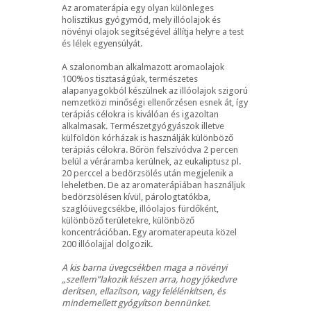
Az aromaterápia egy olyan különleges
holisztikus gyógymód, mely illóolajok és
növényi olajok segítségével állítja helyre a test
és lélek egyensúlyát.
A szalonomban alkalmazott aromaolajok
100%os tisztaságúak, természetes
alapanyagokból készülnek az illóolajok szigorú
nemzetközi minőségi ellenőrzésen esnek át, így
terápiás célokra is kiválóan és igazoltan
alkalmasak. Természetgyógyászok illetve
külföldön kórházak is használják különböző
terápiás célokra. Bőrön felszívódva 2 percen
belül a véráramba kerülnek, az eukaliptusz pl.
20 perccel a bedörzsölés után megjelenik a
leheletben. De az aromaterápiában használjuk
bedörzsölésen kívül, párologtatókba,
szaglóüvegcsékbe, illóolajos fürdőként,
különböző területekre, különböző
koncentrációban. Egy aromaterapeuta közel
200 illóolajjal dolgozik.
A kis barna üvegcsékben maga a növényi
„szellem”lakozik készen arra, hogy jókedvre
derítsen, ellazítson, vagy felélénkítsen, és
mindemellett gyógyítson bennünket.