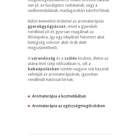
van pl. az Eucalyptus radiatanak, vagy a
vadlevendulának, madagaszkári kámforfának.
Külön kiemelést érdemel az aromaterápiás
gyerekgyógyászat
, mivel a gyerekek
rendkívül jól és gyorsan reagálnak az
illóolajokra, így egy idejében felismert akut
betegség sokszor akár órák alatt
megszüntethető.
A
várandóság
és a
szülés
közben, illetve az
utána lévő szép időszakban is, sőt a
babaápolásban
szintén nagyon sok hasznát
vehetjük az aromaterápiának, igazoltan
rendkívüli hatással bírnak.
Aromaterápia a kozmetikában
Aromaterápia az egészségmegőrzésben