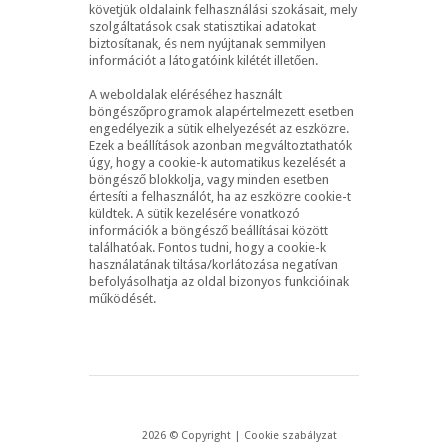
követjük oldalaink felhasználási szokásait, mely
szolgáltatások csak statisztikai adatokat
biztosítanak, és nem nyújtanak semmilyen
információt a látogatóink kilétét illetően.
A weboldalak eléréséhez használt
böngészőprogramok alapértelmezett esetben
engedélyezik a sütik elhelyezését az eszközre.
Ezek a beállítások azonban megváltoztathatók
úgy, hogy a cookie-k automatikus kezelését a
böngésző blokkolja, vagy minden esetben
értesíti a felhasználót, ha az eszközre cookie-t
küldtek. A sütik kezelésére vonatkozó
információk a böngésző beállításai között
találhatóak. Fontos tudni, hogy a cookie-k
használatának tiltása/korlátozása negatívan
befolyásolhatja az oldal bizonyos funkcióinak
működését.
2026
©
Copyright
|
Cookie szabályzat